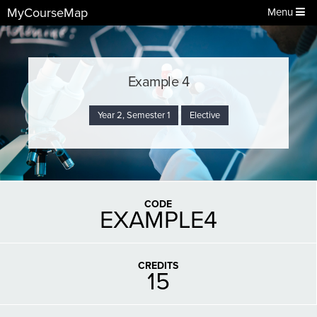
MyCourseMap
Menu
Example 4
Year 2, Semester 1
Elective
CODE
EXAMPLE4
CREDITS
15